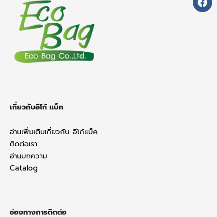
c
e
b
o
o
k
เกี่ยวกับอีโก้ แบ็ค
อ่านเพิ่มเติมเกี่ยวกับ อีโก้แบ็ค
ติดต่อเรา
อ่านบทความ
Catalog
ช่องทางการติดต่อ