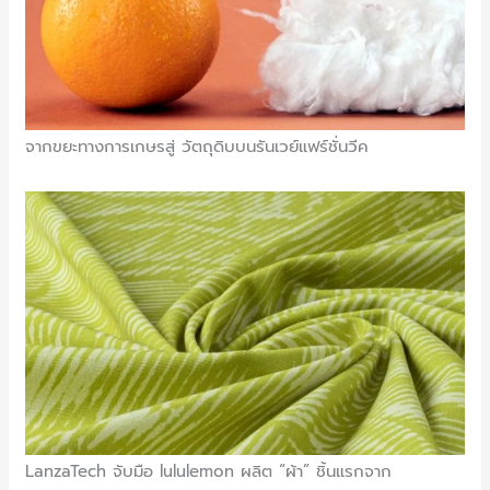
จากขยะทางการเกษรสู่ วัตถุดิบบนรันเวย์แฟร์ชั่นวีค
LanzaTech จับมือ lululemon ผลิต “ผ้า” ชิ้นแรกจาก