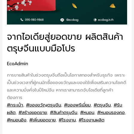
จากไอเดียสู่ยอดขาย ผลิตสินค้า
ตรุษจีนแบบมือโปร
EcoAdmin
การขายสินค้าในช่วงตรุษจีนถือเป็นโอกาสทองสำหรับธุรกิจ เพราะ
เป็นช่วงเวลาที่ผู้คนมักซื้อของขวัญและของใช้เพื่อเสริมความโชคดี
และความมั่งคั่งในปีใหม่จีน หากเราสามารถจับไอเดียที่ลูกค้า
ต้องการ
#กระเป๋า
,
#ของขวัญตรุษจีน
,
#ของพรีเมี่ยม
,
#ตรุษจีน
,
#รับ
ผลิต
,
#สร้างยอดขาย
,
#สินค้าตรุษจีน
,
#หมอน
,
#หมอนรองคอ
,
#หมอนอิง
,
#เพิ่มยอดขาย
,
#โรงงาน
,
#โรงงานผลิต