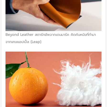
Beyond Leather สตาร์ทอัพจากเดนมาร์ค คิดค้นหนังที่ทำมา
จากเศษแอปเปิ้ล (Leap)