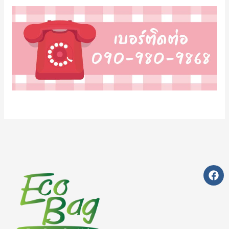
F
a
c
e
b
o
o