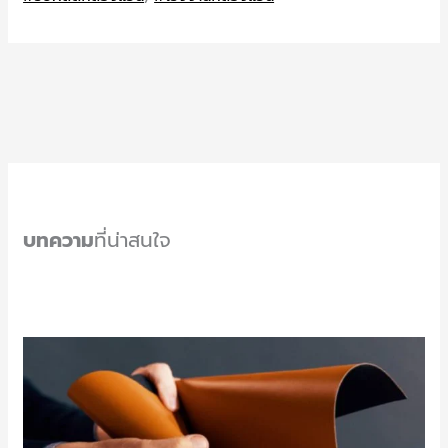
บทความ
ที่น่าสนใจ