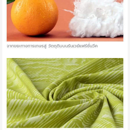
จากขยะทางการเกษรสู่ วัตถุดิบบนรันเวย์แฟร์ชั่นวีค