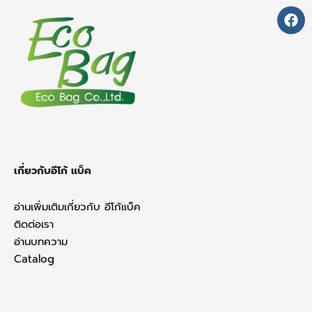
a
c
e
b
o
o
k
เกี่ยวกับอีโก้ แบ็ค
อ่านเพิ่มเติมเกี่ยวกับ อีโก้แบ็ค
ติดต่อเรา
อ่านบทความ
Catalog