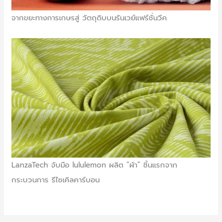
จากขยะทางการเกษรสู่ วัตถุดิบบนรันเวย์แฟร์ชั่นวีค
LanzaTech จับมือ lululemon ผลิต “ผ้า” ชิ้นแรกจาก
กระบวนการ รีไซเคิลคาร์บอน