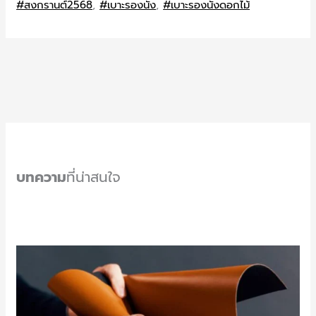
#สงกรานต์2568
,
#เบาะรองนั่ง
,
#เบาะรองนั่งดอกไม้
บทความ
ที่น่าสนใจ