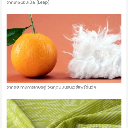
จากเศษแอปเปิ้ล (Leap)
จากขยะทางการเกษรสู่ วัตถุดิบบนรันเวย์แฟร์ชั่นวีค