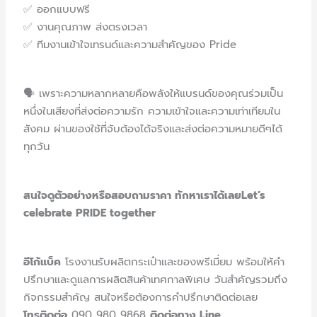
✅ ออกแบบฟรี
✅ งานคุณภาพ ส่งตรงเวลา
✅ ทีมงานเข้าใจเทรนด์และความสำคัญของ Pride
🗣️ เพราะความหลากหลายคือพลัง
ให้แบรนด์ของคุณร่วมเป็น
หนึ่งในเสียงที่ส่งต่อความรัก ความเข้าใจและความเท่าเทียมใน
สังคม ผ่านของใช้ที่จับต้องได้จริงและส่งต่อความหมายดีๆได้
ทุกวัน
สนใจดูตัวอย่างหรือสอบถามราคา ทักหาเราได้เลย
Let’s
celebrate PRIDE together
อีโก้แบ็ค
โรงงานรับผลิตกระเป๋าและของพรีเมี่ยม พร้อมให้คำ
ปรึกษาและดูแลการผลิตสินค้าเทศกาลพิเศษ วันสำคัญรวมถึง
กิจกรรมสำคัญ สนใจหรือต้องการคำปรึกษาติดต่อเลย
โทรติดต่อ
090 980 9868
ติดต่อทาง Line