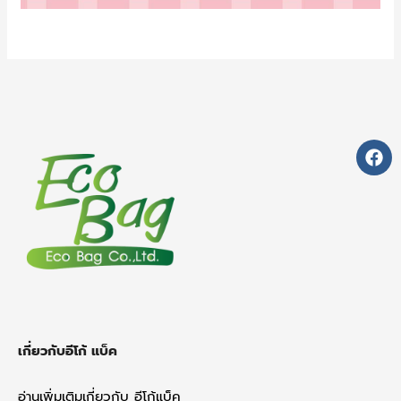
F
a
c
e
b
o
o
k
เกี่ยวกับอีโก้ แบ็ค
อ่านเพิ่มเติมเกี่ยวกับ อีโก้แบ็ค