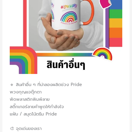
🔹 สินค้าอื่น ๆ ที่น่าลองผลิตช่วง Pride
พวงกุญแจตุ๊กตา
พัดพลาสติกพิมพ์ลาย
สติ๊กเกอร์ลายคำพูดให้กำลังใจ
แฟ้ม / สมุดโน้ตธีม Pride
🎨 จุดเด่นของเรา