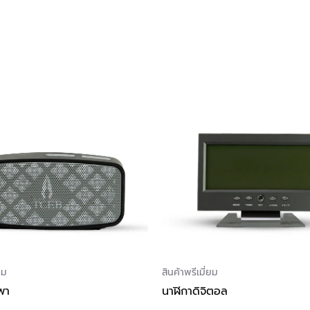
ยม
สินค้าพรีเมี่ยม
พา
นาฬิกาดิจิตอล