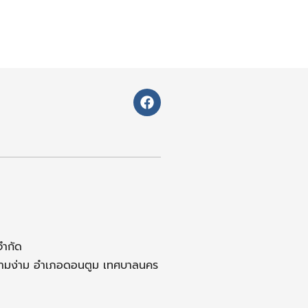
F
a
c
e
b
o
o
k
จำกัด
สามง่าม อำเภอดอนตูม เทศบาลนคร