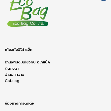
e
b
o
o
k
เกี่ยวกับอีโก้ แบ็ค
อ่านเพิ่มเติมเกี่ยวกับ อีโก้แบ็ค
ติดต่อเรา
อ่านบทความ
Catalog
ช่องทางการติดต่อ