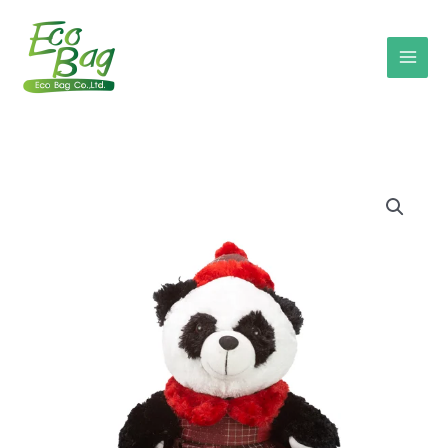
Skip
to
content