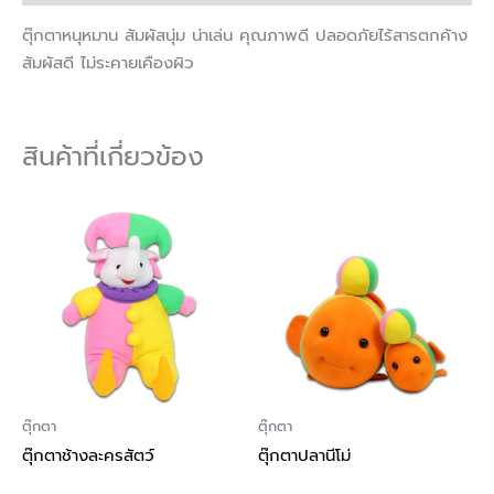
ตุ๊กตาหนุหมาน สัมผัสนุ่ม น่าเล่น คุณภาพดี ปลอดภัยไร้สารตกค้าง
สัมผัสดี ไม่ระคายเคืองผิว
สินค้าที่เกี่ยวข้อง
ตุ๊กตา
ตุ๊กตา
ตุ๊กตาช้างละครสัตว์
ตุ๊กตาปลานีโม่