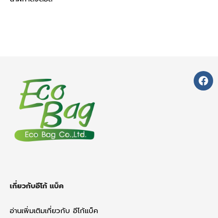
F
a
c
e
b
o
o
k
เกี่ยวกับอีโก้ แบ็ค
อ่านเพิ่มเติมเกี่ยวกับ อีโก้แบ็ค