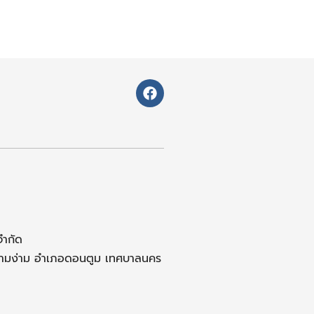
F
a
c
e
b
o
o
k
จำกัด
สามง่าม อำเภอดอนตูม เทศบาลนคร