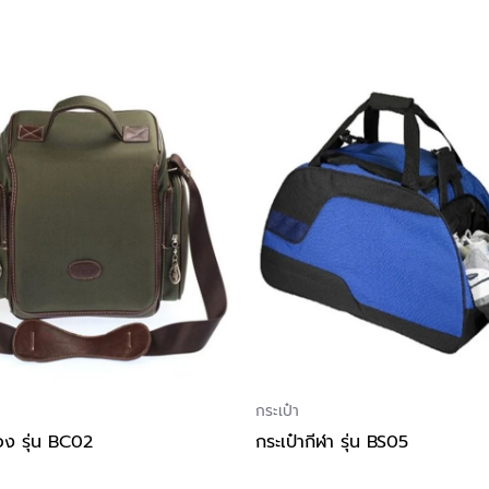
กระเป๋า
อง รุ่น BC02
กระเป๋ากีฬา รุ่น BS05