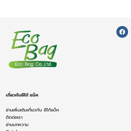
F
a
c
e
b
o
o
k
เกี่ยวกับอีโก้ แบ็ค
อ่านเพิ่มเติมเกี่ยวกับ อีโก้แบ็ค
ติดต่อเรา
อ่านบทความ