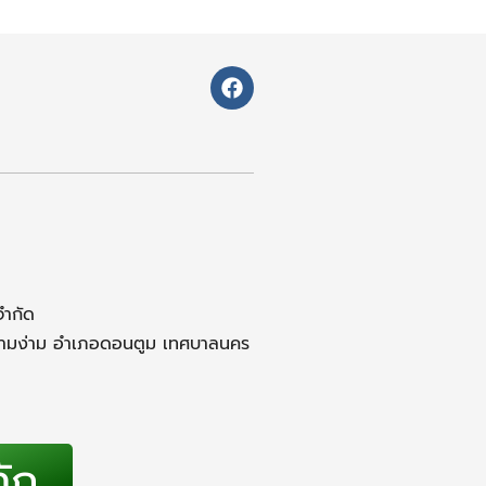
F
a
c
e
b
o
o
k
จำกัด
สามง่าม อำเภอดอนตูม เทศบาลนคร
ทัก