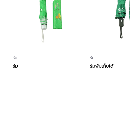
ร่ม
ร่ม
ร่ม
ร่มพับเก็บได้