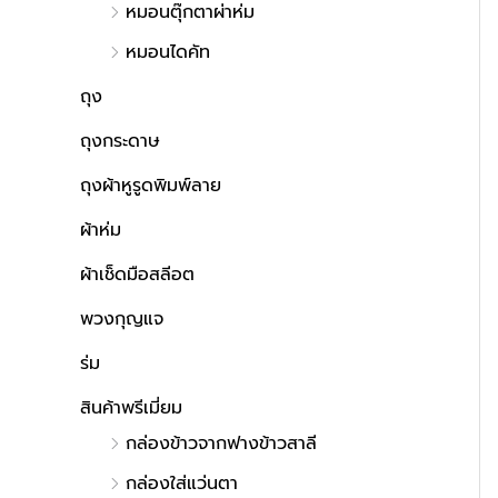
หมอนตุ๊กตาผ่าห่ม
หมอนไดคัท
ถุง
ถุงกระดาษ
ถุงผ้าหูรูดพิมพ์ลาย
ผ้าห่ม
ผ้าเช็ดมือสลีอต
พวงกุญแจ
ร่ม
สินค้าพรีเมี่ยม
กล่องข้าวจากฟางข้าวสาลี
กล่องใส่แว่นตา