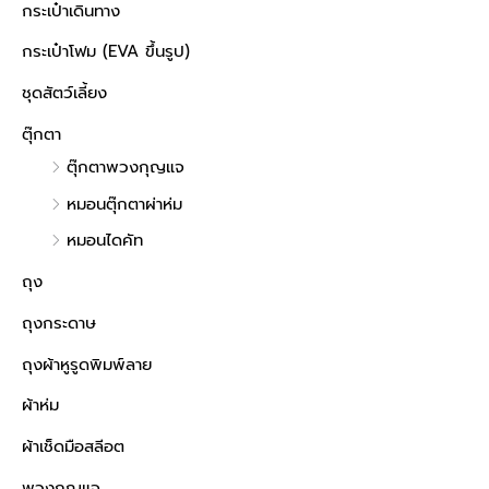
กระเป๋าเดินทาง
กระเป๋าโฟม (EVA ขึ้นรูป)
ชุดสัตว์เลี้ยง
ตุ๊กตา
ตุ๊กตาพวงกุญแจ
หมอนตุ๊กตาผ่าห่ม
หมอนไดคัท
ถุง
ถุงกระดาษ
ถุงผ้าหูรูดพิมพ์ลาย
ผ้าห่ม
ผ้าเช็ดมือสลีอต
พวงกุญแจ