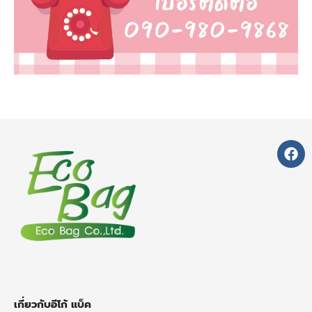
F
a
c
e
b
o
o
k
เกี่ยวกับอีโก้ แบ็ค