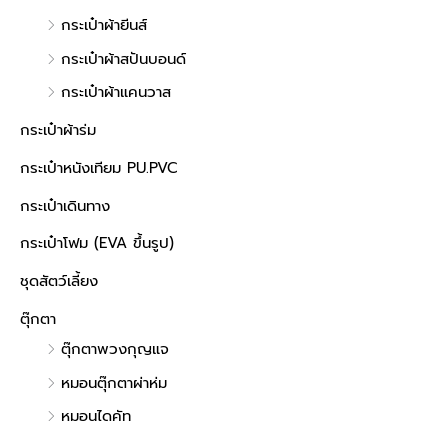
กระเป๋าผ้ายีนส์
กระเป๋าผ้าสปันบอนด์
กระเป๋าผ้าแคนวาส
กระเป๋าผ้าร่ม
กระเป๋าหนังเทียม PU.PVC
กระเป๋าเดินทาง
กระเป๋าโฟม (EVA ขึ้นรูป)
ชุดสัตว์เลี้ยง
ตุ๊กตา
ตุ๊กตาพวงกุญแจ
หมอนตุ๊กตาผ่าห่ม
หมอนไดคัท