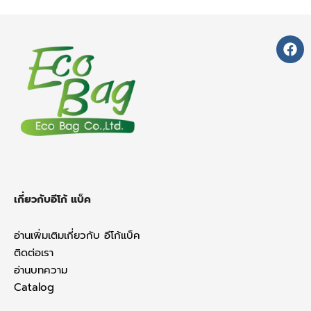
F
a
c
e
b
o
o
k
เกี่ยวกับอีโก้ แบ็ค
อ่านเพิ่มเติมเกี่ยวกับ อีโก้แบ็ค
ติดต่อเรา
อ่านบทความ
Catalog